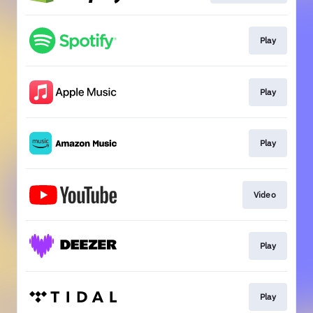
Play
Play
Play
Video
Play
Play